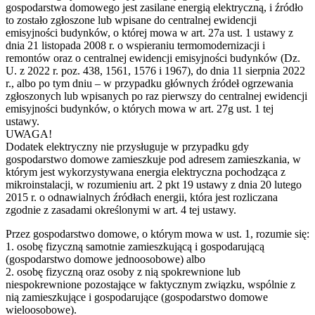
gospodarstwa domowego jest zasilane energią elektryczną, i źródło
to zostało zgłoszone lub wpisane do centralnej ewidencji
emisyjności budynków, o której mowa w art. 27a ust. 1 ustawy z
dnia 21 listopada 2008 r. o wspieraniu termomodernizacji i
remontów oraz o centralnej ewidencji emisyjności budynków (Dz.
U. z 2022 r. poz. 438, 1561, 1576 i 1967), do dnia 11 sierpnia 2022
r., albo po tym dniu – w przypadku głównych źródeł ogrzewania
zgłoszonych lub wpisanych po raz pierwszy do centralnej ewidencji
emisyjności budynków, o których mowa w art. 27g ust. 1 tej
ustawy.
UWAGA!
Dodatek elektryczny nie przysługuje w przypadku gdy
gospodarstwo domowe zamieszkuje pod adresem zamieszkania, w
którym jest wykorzystywana energia elektryczna pochodząca z
mikroinstalacji, w rozumieniu art. 2 pkt 19 ustawy z dnia 20 lutego
2015 r. o odnawialnych źródłach energii, która jest rozliczana
zgodnie z zasadami określonymi w art. 4 tej ustawy.
Przez gospodarstwo domowe, o którym mowa w ust. 1, rozumie się:
1. osobę fizyczną samotnie zamieszkującą i gospodarującą
(gospodarstwo domowe jednoosobowe) albo
2. osobę fizyczną oraz osoby z nią spokrewnione lub
niespokrewnione pozostające w faktycznym związku, wspólnie z
nią zamieszkujące i gospodarujące (gospodarstwo domowe
wieloosobowe).