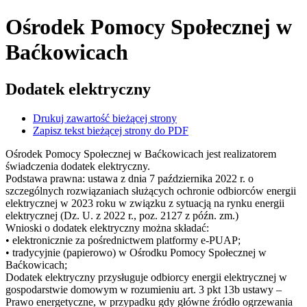
Ośrodek Pomocy Społecznej
w
Baćkowicach
Dodatek elektryczny
Drukuj zawartość bieżącej strony
Zapisz tekst bieżącej strony do PDF
Ośrodek Pomocy Społecznej w Baćkowicach jest realizatorem
świadczenia dodatek elektryczny.
Podstawa prawna: ustawa z dnia 7 października 2022 r. o
szczególnych rozwiązaniach służących ochronie odbiorców energii
elektrycznej w 2023 roku w związku z sytuacją na rynku energii
elektrycznej (Dz. U. z 2022 r., poz. 2127 z późn. zm.)
Wnioski o dodatek elektryczny można składać:
• elektronicznie za pośrednictwem platformy e-PUAP;
• tradycyjnie (papierowo) w Ośrodku Pomocy Społecznej w
Baćkowicach;
Dodatek elektryczny przysługuje odbiorcy energii elektrycznej w
gospodarstwie domowym w rozumieniu art. 3 pkt 13b ustawy –
Prawo energetyczne, w przypadku gdy główne źródło ogrzewania