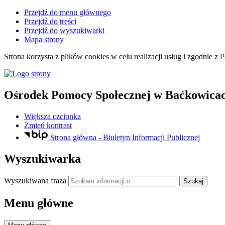
Przejdź do menu głównego
Przejdź do treści
Przejdź do wyszukiwarki
Mapa strony
Strona korzysta z plików
cookies
w celu realizacji usług i zgodnie z
P
Ośrodek Pomocy Społecznej
w Baćkowica
Większa czcionka
Zmień kontrast
Strona główna - Biuletyn Informacji Publicznej
Wyszukiwarka
Wyszukiwana fraza
Szukaj
Menu główne