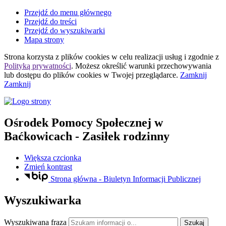
Przejdź do menu głównego
Przejdź do treści
Przejdź do wyszukiwarki
Mapa strony
Strona korzysta z plików
cookies
w celu realizacji usług i zgodnie z
Polityką prywatności
. Możesz określić warunki przechowywania
lub dostępu do plików
cookies
w Twojej przeglądarce.
Zamknij
Zamknij
Ośrodek Pomocy Społecznej
w
Baćkowicach
- Zasiłek rodzinny
Większa czcionka
Zmień kontrast
Strona główna - Biuletyn Informacji Publicznej
Wyszukiwarka
Wyszukiwana fraza
Szukaj