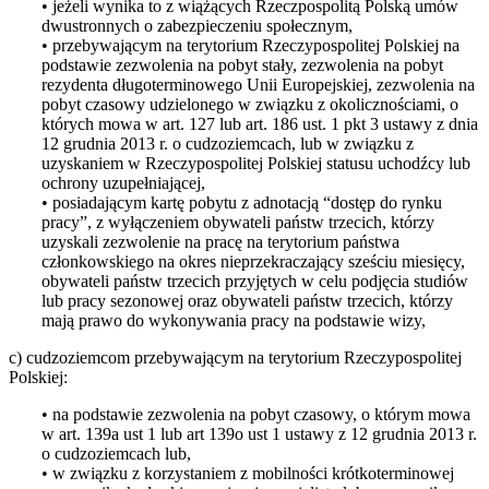
• jeżeli wynika to z wiążących Rzeczpospolitą Polską umów
dwustronnych o zabezpieczeniu społecznym,
• przebywającym na terytorium Rzeczypospolitej Polskiej na
podstawie zezwolenia na pobyt stały, zezwolenia na pobyt
rezydenta długoterminowego Unii Europejskiej, zezwolenia na
pobyt czasowy udzielonego w związku z okolicznościami, o
których mowa w art. 127 lub art. 186 ust. 1 pkt 3 ustawy z dnia
12 grudnia 2013 r. o cudzoziemcach, lub w związku z
uzyskaniem w Rzeczypospolitej Polskiej statusu uchodźcy lub
ochrony uzupełniającej,
• posiadającym kartę pobytu z adnotacją “dostęp do rynku
pracy”, z wyłączeniem obywateli państw trzecich, którzy
uzyskali zezwolenie na pracę na terytorium państwa
członkowskiego na okres nieprzekraczający sześciu miesięcy,
obywateli państw trzecich przyjętych w celu podjęcia studiów
lub pracy sezonowej oraz obywateli państw trzecich, którzy
mają prawo do wykonywania pracy na podstawie wizy,
c) cudzoziemcom przebywającym na terytorium Rzeczypospolitej
Polskiej:
• na podstawie zezwolenia na pobyt czasowy, o którym mowa
w art. 139a ust 1 lub art 139o ust 1 ustawy z 12 grudnia 2013 r.
o cudzoziemcach lub,
• w związku z korzystaniem z mobilności krótkoterminowej