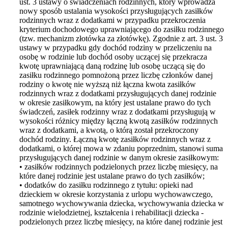
ust. 3 ustawy o świadczeniach rodzinnych, który wprowadza
nowy sposób ustalania wysokości przysługujących zasiłków
rodzinnych wraz z dodatkami w przypadku przekroczenia
kryterium dochodowego uprawniającego do zasiłku rodzinnego
(tzw. mechanizm złotówka za złotówkę). Zgodnie z art. 3 ust. 3
ustawy w przypadku gdy dochód rodziny w przeliczeniu na
osobę w rodzinie lub dochód osoby uczącej się przekracza
kwotę uprawniającą daną rodzinę lub osobę uczącą się do
zasiłku rodzinnego pomnożoną przez liczbę członków danej
rodziny o kwotę nie wyższą niż łączna kwota zasiłków
rodzinnych wraz z dodatkami przysługujących danej rodzinie
w okresie zasiłkowym, na który jest ustalane prawo do tych
świadczeń, zasiłek rodzinny wraz z dodatkami przysługują w
wysokości różnicy między łączną kwotą zasiłków rodzinnych
wraz z dodatkami, a kwotą, o którą został przekroczony
dochód rodziny. Łączną kwotę zasiłków rodzinnych wraz z
dodatkami, o której mowa w zdaniu poprzednim, stanowi suma
przysługujących danej rodzinie w danym okresie zasiłkowym:
• zasiłków rodzinnych podzielonych przez liczbę miesięcy, na
które danej rodzinie jest ustalane prawo do tych zasiłków;
• dodatków do zasiłku rodzinnego z tytułu: opieki nad
dzieckiem w okresie korzystania z urlopu wychowawczego,
samotnego wychowywania dziecka, wychowywania dziecka w
rodzinie wielodzietnej, kształcenia i rehabilitacji dziecka -
podzielonych przez liczbę miesięcy, na które danej rodzinie jest