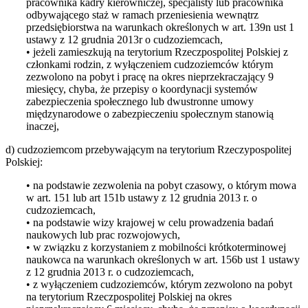
pracownika kadry kierowniczej, specjalisty lub pracownika
odbywającego staż w ramach przeniesienia wewnątrz
przedsiębiorstwa na warunkach określonych w art. 139n ust 1
ustawy z 12 grudnia 2013r o cudzoziemcach,
• jeżeli zamieszkują na terytorium Rzeczpospolitej Polskiej z
członkami rodzin, z wyłączeniem cudzoziemców którym
zezwolono na pobyt i pracę na okres nieprzekraczający 9
miesięcy, chyba, że przepisy o koordynacji systemów
zabezpieczenia społecznego lub dwustronne umowy
międzynarodowe o zabezpieczeniu społecznym stanowią
inaczej,
d) cudzoziemcom przebywającym na terytorium Rzeczypospolitej
Polskiej:
• na podstawie zezwolenia na pobyt czasowy, o którym mowa
w art. 151 lub art 151b ustawy z 12 grudnia 2013 r. o
cudzoziemcach,
• na podstawie wizy krajowej w celu prowadzenia badań
naukowych lub prac rozwojowych,
• w związku z korzystaniem z mobilności krótkoterminowej
naukowca na warunkach określonych w art. 156b ust 1 ustawy
z 12 grudnia 2013 r. o cudzoziemcach,
• z wyłączeniem cudzoziemców, którym zezwolono na pobyt
na terytorium Rzeczpospolitej Polskiej na okres