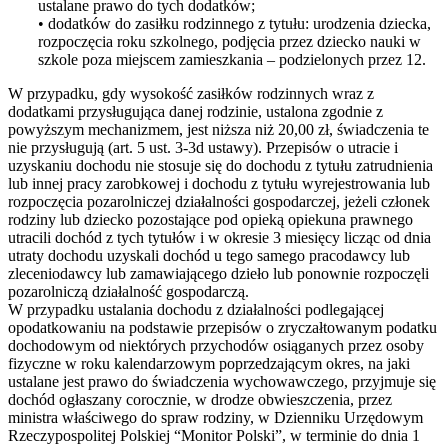
ustalane prawo do tych dodatków;
• dodatków do zasiłku rodzinnego z tytułu: urodzenia dziecka,
rozpoczęcia roku szkolnego, podjęcia przez dziecko nauki w
szkole poza miejscem zamieszkania – podzielonych przez 12.
W przypadku, gdy wysokość zasiłków rodzinnych wraz z
dodatkami przysługująca danej rodzinie, ustalona zgodnie z
powyższym mechanizmem, jest niższa niż 20,00 zł, świadczenia te
nie przysługują (art. 5 ust. 3-3d ustawy). Przepisów o utracie i
uzyskaniu dochodu nie stosuje się do dochodu z tytułu zatrudnienia
lub innej pracy zarobkowej i dochodu z tytułu wyrejestrowania lub
rozpoczęcia pozarolniczej działalności gospodarczej, jeżeli członek
rodziny lub dziecko pozostające pod opieką opiekuna prawnego
utracili dochód z tych tytułów i w okresie 3 miesięcy licząc od dnia
utraty dochodu uzyskali dochód u tego samego pracodawcy lub
zleceniodawcy lub zamawiającego dzieło lub ponownie rozpoczęli
pozarolniczą działalność gospodarczą.
W przypadku ustalania dochodu z działalności podlegającej
opodatkowaniu na podstawie przepisów o zryczałtowanym podatku
dochodowym od niektórych przychodów osiąganych przez osoby
fizyczne w roku kalendarzowym poprzedzającym okres, na jaki
ustalane jest prawo do świadczenia wychowawczego, przyjmuje się
dochód ogłaszany corocznie, w drodze obwieszczenia, przez
ministra właściwego do spraw rodziny, w Dzienniku Urzędowym
Rzeczypospolitej Polskiej “Monitor Polski”, w terminie do dnia 1