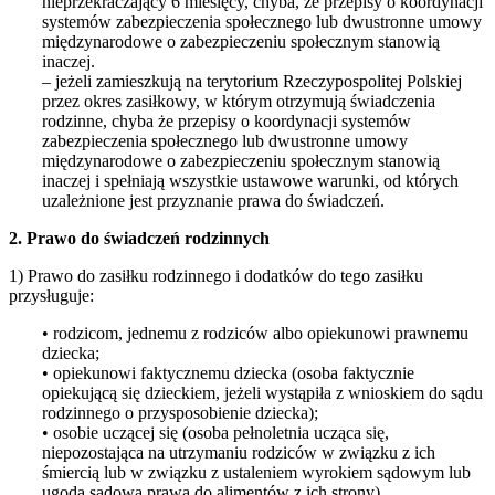
nieprzekraczający 6 miesięcy, chyba, że przepisy o koordynacji
systemów zabezpieczenia społecznego lub dwustronne umowy
międzynarodowe o zabezpieczeniu społecznym stanowią
inaczej.
– jeżeli zamieszkują na terytorium Rzeczypospolitej Polskiej
przez okres zasiłkowy, w którym otrzymują świadczenia
rodzinne, chyba że przepisy o koordynacji systemów
zabezpieczenia społecznego lub dwustronne umowy
międzynarodowe o zabezpieczeniu społecznym stanowią
inaczej i spełniają wszystkie ustawowe warunki, od których
uzależnione jest przyznanie prawa do świadczeń.
2. Prawo do świadczeń rodzinnych
1) Prawo do zasiłku rodzinnego i dodatków do tego zasiłku
przysługuje:
• rodzicom, jednemu z rodziców albo opiekunowi prawnemu
dziecka;
• opiekunowi faktycznemu dziecka (osoba faktycznie
opiekującą się dzieckiem, jeżeli wystąpiła z wnioskiem do sądu
rodzinnego o przysposobienie dziecka);
• osobie uczącej się (osoba pełnoletnia ucząca się,
niepozostająca na utrzymaniu rodziców w związku z ich
śmiercią lub w związku z ustaleniem wyrokiem sądowym lub
ugodą sądową prawa do alimentów z ich strony).