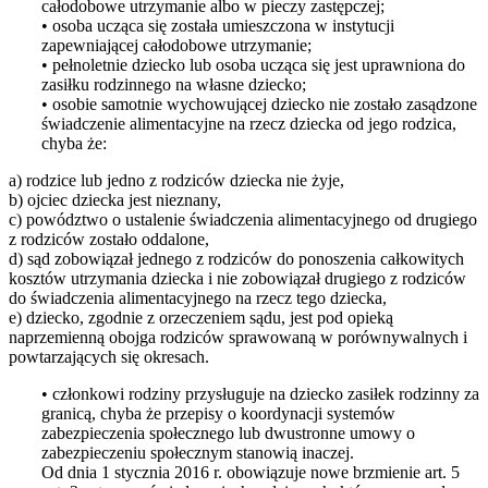
całodobowe utrzymanie albo w pieczy zastępczej;
• osoba ucząca się została umieszczona w instytucji
zapewniającej całodobowe utrzymanie;
• pełnoletnie dziecko lub osoba ucząca się jest uprawniona do
zasiłku rodzinnego na własne dziecko;
• osobie samotnie wychowującej dziecko nie zostało zasądzone
świadczenie alimentacyjne na rzecz dziecka od jego rodzica,
chyba że:
a) rodzice lub jedno z rodziców dziecka nie żyje,
b) ojciec dziecka jest nieznany,
c) powództwo o ustalenie świadczenia alimentacyjnego od drugiego
z rodziców zostało oddalone,
d) sąd zobowiązał jednego z rodziców do ponoszenia całkowitych
kosztów utrzymania dziecka i nie zobowiązał drugiego z rodziców
do świadczenia alimentacyjnego na rzecz tego dziecka,
e) dziecko, zgodnie z orzeczeniem sądu, jest pod opieką
naprzemienną obojga rodziców sprawowaną w porównywalnych i
powtarzających się okresach.
• członkowi rodziny przysługuje na dziecko zasiłek rodzinny za
granicą, chyba że przepisy o koordynacji systemów
zabezpieczenia społecznego lub dwustronne umowy o
zabezpieczeniu społecznym stanowią inaczej.
Od dnia 1 stycznia 2016 r. obowiązuje nowe brzmienie art. 5