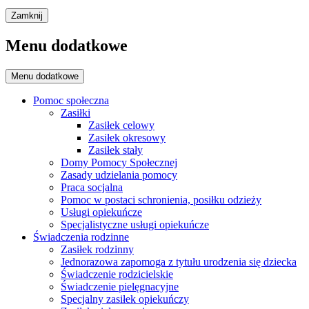
Zamknij
Menu dodatkowe
Menu dodatkowe
Pomoc społeczna
Zasiłki
Zasiłek celowy
Zasiłek okresowy
Zasiłek stały
Domy Pomocy Społecznej
Zasady udzielania pomocy
Praca socjalna
Pomoc w postaci schronienia, posiłku odzieży
Usługi opiekuńcze
Specjalistyczne usługi opiekuńcze
Świadczenia rodzinne
Zasiłek rodzinny
Jednorazowa zapomoga z tytułu urodzenia się dziecka
Świadczenie rodzicielskie
Świadczenie pielęgnacyjne
Specjalny zasiłek opiekuńczy