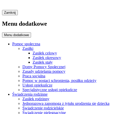
Zamknij
Menu dodatkowe
Menu dodatkowe
Pomoc społeczna
Zasiłki
Zasiłek celowy
Zasiłek okresowy
Zasiłek stały
Domy Pomocy Społecznej
Zasady udzielania pomocy
Praca socjalna
Pomoc w postaci schronienia, posiłku odzieży
Usługi opiekuńcze
Specjalistyczne usługi opiekuńcze
Świadczenia rodzinne
Zasiłek rodzinny
Jednorazowa zapomoga z tytułu urodzenia się dziecka
Świadczenie rodzicielskie
Świadczenie pielęgnacyjne