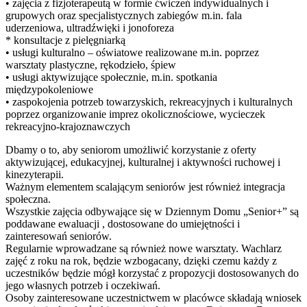
• zajęcia z fizjoterapeutą w formie ćwiczeń indywidualnych i
grupowych oraz specjalistycznych zabiegów m.in. fala
uderzeniowa, ultradźwięki i jonoforeza
* konsultacje z pielęgniarką
• usługi kulturalno – oświatowe realizowane m.in. poprzez
warsztaty plastyczne, rękodzieło, śpiew
• usługi aktywizujące społecznie, m.in. spotkania
międzypokoleniowe
• zaspokojenia potrzeb towarzyskich, rekreacyjnych i kulturalnych
poprzez organizowanie imprez okolicznościowe, wycieczek
rekreacyjno-krajoznawczych
Dbamy o to, aby seniorom umożliwić korzystanie z oferty
aktywizującej, edukacyjnej, kulturalnej i aktywności ruchowej i
kinezyterapii.
Ważnym elementem scalającym seniorów jest również integracja
społeczna.
Wszystkie zajęcia odbywające się w Dziennym Domu „Senior+” są
poddawane ewaluacji , dostosowane do umiejętności i
zainteresowań seniorów.
Regularnie wprowadzane są również nowe warsztaty. Wachlarz
zajęć z roku na rok, będzie wzbogacany, dzięki czemu każdy z
uczestników będzie mógł korzystać z propozycji dostosowanych do
jego własnych potrzeb i oczekiwań.
Osoby zainteresowane uczestnictwem w placówce składają wniosek