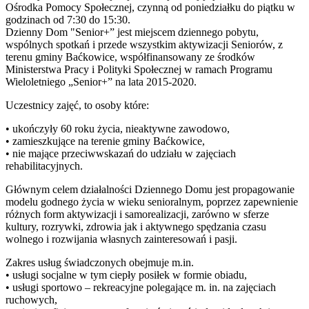
Ośrodka Pomocy Społecznej, czynną od poniedziałku do piątku w
godzinach od 7:30 do 15:30.
Dzienny Dom "Senior+” jest miejscem dziennego pobytu,
wspólnych spotkań i przede wszystkim aktywizacji Seniorów, z
terenu gminy Baćkowice, współfinansowany ze środków
Ministerstwa Pracy i Polityki Społecznej w ramach Programu
Wieloletniego „Senior+” na lata 2015-2020.
Uczestnicy zajęć, to osoby które:
• ukończyły 60 roku życia, nieaktywne zawodowo,
• zamieszkujące na terenie gminy Baćkowice,
• nie mające przeciwwskazań do udziału w zajęciach
rehabilitacyjnych.
Głównym celem działalności Dziennego Domu jest propagowanie
modelu godnego życia w wieku senioralnym, poprzez zapewnienie
różnych form aktywizacji i samorealizacji, zarówno w sferze
kultury, rozrywki, zdrowia jak i aktywnego spędzania czasu
wolnego i rozwijania własnych zainteresowań i pasji.
Zakres usług świadczonych obejmuje m.in.
• usługi socjalne w tym ciepły posiłek w formie obiadu,
• usługi sportowo – rekreacyjne polegające m. in. na zajęciach
ruchowych,