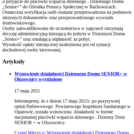
o przyjęcie do placówki wsparcia dziennego - Dziennego Domu
„Senior+” do Ośrodka Pomocy Społecznej w Baćkowicach.
Ostateczna weryfikacja osób zostanie przeprowadzona na podstawie
złożonych dokumentów oraz przeprowadzonego wywiadu
środowiskowego.
Osoby zakwalifikowane do uczestnictwa w zajęciach otrzymają
decyzję administracyjną kierującą do pobytu w Dziennym Domu
,,Senior+” oraz ustalającą odpłatność za pobyt.
Wysokość opłaty miesięcznej uzależniona jest od sytuacji
dochodowej osoby kierowanej.
Artykuły
Wznowienie działalności Dziennego Domu SENIOR+ w
Olszownicy
wyróżnione
17
maja
2021
Informujemy, że z dniem 17 maja 2021r. po pozytywnej
opinii Państwowego Powiatowego Inspektora Sanitarnego w
Opatowie, została wznowiona działalność w formie
stacjonarnej placówki wsparcia dziennego - Dzienny Dom
SENIOR + w Olszownicy.
Czytaj
Więcej
o: Wznowienie działalności Dziennego Domu